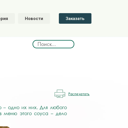
ория
Новости
Заказать
Распечатать
о – одно их них. Для любого
 в меню этого соуса – дело