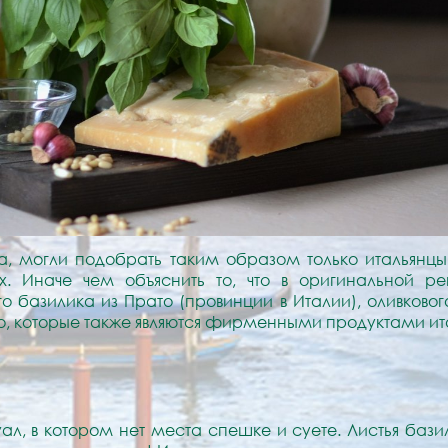
а, могли подобрать таким образом только итальянц
х. Иначе чем объяснить то, что в оригинальной р
го базилика из Прато (провинции в Италии), оливково
, которые также являются фирменными продуктами ит
уал, в котором нет места спешке и суете. Листья баз