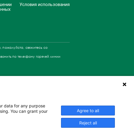
шении
Условия использования
анных
, пожалуйста, свяжитесь со
звонить по телефону горячей линии
АНИЯ.
ur data for any purpose
ЬСЯ С
Agree to all
ssing. You can grant your
ЕНИЮ.
Reject all