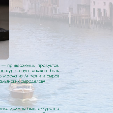
ы — приверженцы продуктов,
ецептуре соус должен быть
го масла из Лигурии и сыров
альянских сыроделов?
илика должны быть аккуратно