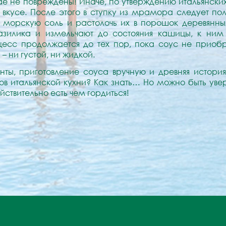
ае не повреждены! Иначе, по утверждению итальянски
о вкусе. После этого в ступку из мрамора следует п
 морскую соль и растолочь их в порошок деревянны
азилика и измельчают до состояния кашицы, к ним
цесс продолжается до тех пор, пока соус не приоб
– ни густой, ни жидкой.
нты, приготовление соуса вручную и древняя история
в итальянской кухни? Как знать… Но можно быть увер
йствительно есть чем гордиться!