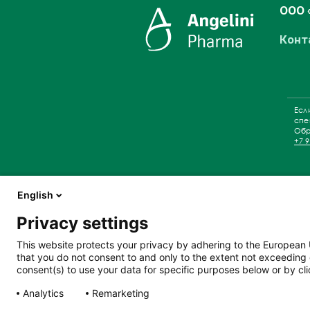
ООО 
Конт
Есл
спе
Обр
+7 9
English
ИМЕЮ
Privacy settings
This website protects your privacy by adhering to the European 
НЕОБ
that you do not consent to and only to the extent not exceeding 
consent(s) to use your data for specific purposes below or by clic
ИНСТ
Analytics
Remarketing