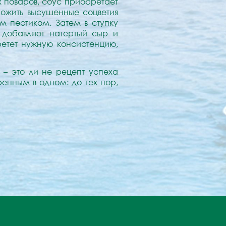
х поваров, соус приобретает
оложить высушенные соцветия
м пестиком. Затем в ступку
 добавляют натертый сыр и
ретет нужную консистенцию,
 – это ли не рецепт успеха
енным в одном: до тех пор,