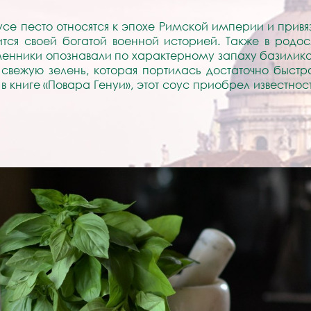
е песто относятся к эпохе Римской империи и привяз
ится своей богатой военной историей. Также в родос
менники опознавали по характерному запаху базилика.
 свежую зелень, которая портилась достаточно быстр
 в книге «Повара Генуи», этот соус приобрел известнос