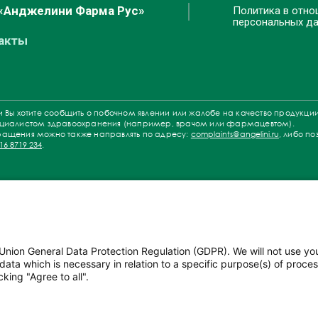
«Анджелини Фарма Рус»
Политика в отно
персональных д
акты
и Вы хотите сообщить о побочном явлении или жалобе на качество продукции
циалистом здравоохранения (например, врачом или фармацевтом).
ащения можно также направлять по адресу:
complaints@angelini.ru
, либо по
16 8719 234
.
ТСЯ ПРОТИВОПОКАЗ
Union General Data Protection Regulation (GDPR). We will not use yo
ХОДИМО ОЗНАКОМИТ
data which is necessary in relation to a specific purpose(s) of proce
king "Agree to all".
РУКЦИЕЙ ПО ПРИМЕН