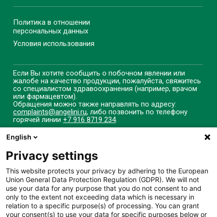
Политика в отношении
персональных данных
Условия использования
Если Вы хотите сообщить о побочном явлении или
жалобе на качество продукции, пожалуйста, свяжитесь
со специалистом здравоохранения (например, врачом
или фармацевтом).
Обращения можно также направлять по адресу:
complaints@angelini.ru
, либо позвонить по телефону
горячей линии
+7 916 8719 234
.
English
Privacy settings
ИМЕЮТСЯ
This website protects your privacy by adhering to the European
ПРОТИВОПОКАЗАНИЯ.
Union General Data Protection Regulation (GDPR). We will not
use your data for any purpose that you do not consent to and
НЕОБХОДИМО
only to the extent not exceeding data which is necessary in
relation to a specific purpose(s) of processing. You can grant
ОЗНАКОМИТЬСЯ С
your consent(s) to use your data for specific purposes below or