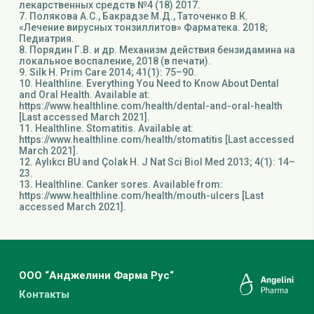
лекарственных средств №4 (18) 2017.
7. Полякова А.С., Бакрадзе М.Д., Таточенко В.К.
«Лечение вирусных тонзиллитов» Фарматека. 2018;
Педиатрия.
8. Порядин Г.В. и др. Механизм действия бензидамина на
локальное воспаление, 2018 (в печати).
9. Silk H. Prim Care 2014; 41(1): 75–90.
10. Healthline. Everything You Need to Know About Dental
and Oral Health. Available at:
https://www.healthline.com/health/dental-and-oral-health
[Last accessed March 2021].
11. Healthline. Stomatitis. Available at:
https://www.healthline.com/health/stomatitis [Last accessed
March 2021].
12. Aylıkcı BU and Çolak H. J Nat Sci Biol Med 2013; 4(1): 14–
23.
13. Healthline. Canker sores. Available from:
https://www.healthline.com/health/mouth-ulcers [Last
accessed March 2021].
ООО “Анджелини Фарма Рус“
Контакты