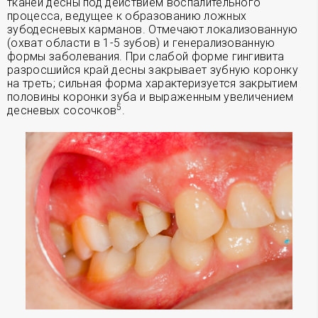
тканей десны под действием воспалительного
процесса, ведущее к образованию ложных
зубодесневых карманов. Отмечают локализованную
(охват области в 1-5 зубов) и генерализованную
формы заболевания. При слабой форме гингивита
разросшийся край десны закрывает зубную коронку
на треть; сильная форма характеризуется закрытием
половины коронки зуба и выраженным увеличением
5
десневых сосочков
.