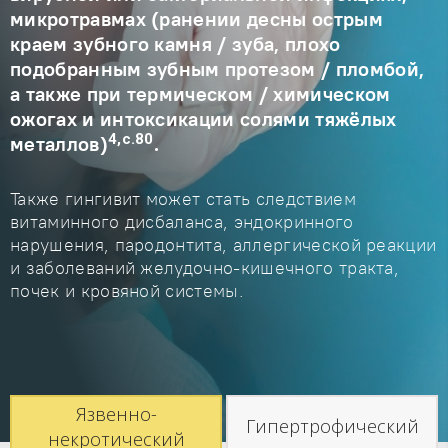
микротравмах (ранении десны острым
краем зубного камня / зуба, плохо
подобранным зубным протезом / пломбой,
а также при термическом / химическом
ожогах и интоксикации солями тяжёлых
4,с.80
металлов)
.
Также гингивит может стать следствием
витаминного дисбаланса, эндокринного
нарушения, пародонтита, аллергической реакции
и заболеваний желудочно-кишечного тракта,
почек и кровяной системы.
Язвенно-
Гипертрофический
некротический