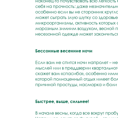
наконец-то почувствовать всю легкость
себя на прочность: даже незначитель
особенно если вы не сторонник кругло
может сыграть злую шутку со здоровь
микроорганизмы, активность которых
морозным зимним воздухом, весной п
несезонной одежде может закончиться
Бессонные весенние ночи
Если вам не спится ночи напролет – н
мыслей или в преддверии квартального
скажет вам «спасибо», особенно имм
которой полноценный отдых имеет бол
причиной простуды, насморка и боли в 
Быстрее, выше, сильнее!
В начале весны, когда все вокруг проб