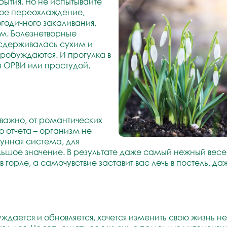
 бытия. Но не испытывайте
ное переохлаждение,
годичного закаливания,
ем. Болезнетворные
 сдерживалась сухим и
робуждаются. И прогулка в
 ОРВИ или простудой.
еважно, от романтических
 отчета – организм не
унная система, для
ьшое значение. В результате даже самый нежный весе
горле, а самочувствие заставит вас лечь в постель, даж
уждается и обновляется, хочется изменить свою жизнь н