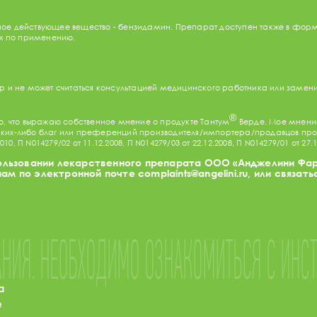
ное действующее вещество - бензидамин. Препарат доступен также в фор
ях по применению.
 и не может считаться консультацией медицинского работника или замен
®
аю, что выражаю собственное мнение о продукте Тантум
Верде. Мое мнение
каких-либо благ или преференций производителя/импортера/продавцов про
 П N014279/02 от 11.12.2008, П N014279/03 от 22.12.2008, П N014279/01 от 27.1
спользовании лекарственного препарата ООО «Анджелини Фа
нам по электронной почте
complaints@angelini.ru
, или связат
НИЯ. НЕОБХОДИМО ОЗНАКОМИТЬСЯ С ИНС
а
e