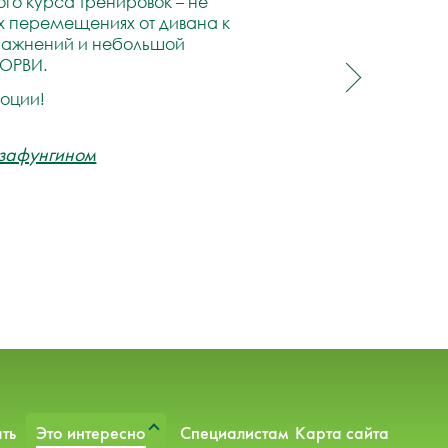
ого курса тренировок – не
х перемещениях от дивана к
пражнений и небольшой
 ОРВИ.
моции!
узафунгином
ть
Это интересно
Специалистам
Карта сайта