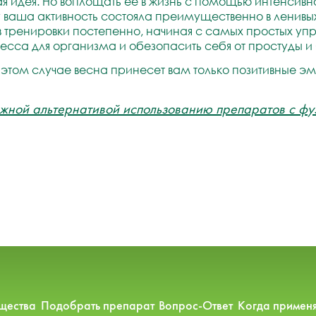
я идея. Но воплощать ее в жизнь с помощью интенсивн
 ваша активность состояла преимущественно в ленивы
 в тренировки постепенно, начиная с самых простых у
ресса для организма и обезопасить себя от простуды и
в этом случае весна принесет вам только позитивные э
ежной альтернативой использованию препаратов с ф
щества
Подобрать препарат
Вопрос-Ответ
Когда применя