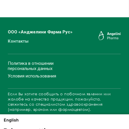
ООО «Анджелини Фарма Рус»
Контакты
Политика в отношении
персональных данных
Условия использования
Если Вы хотите сообщить о побочном явлении или
жалобе на качество продукции, пожалуйста,
свяжитесь со специалистом здравоохранения
(например, врачом или фармацевтом).
Обращения можно также направлять по адресу:
English
complaints@angelini.ru
, либо позвонить по телефону
горячей линии
+7 916 8719 234
.