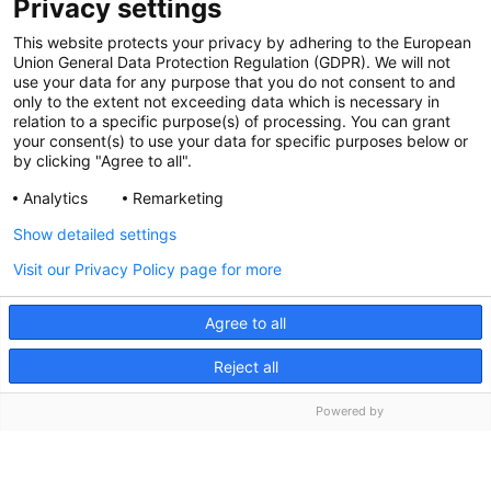
Privacy settings
This website protects your privacy by adhering to the European
Union General Data Protection Regulation (GDPR). We will not
use your data for any purpose that you do not consent to and
ИМЕЮТСЯ
only to the extent not exceeding data which is necessary in
relation to a specific purpose(s) of processing. You can grant
ПРОТИВОПОКАЗАНИЯ.
your consent(s) to use your data for specific purposes below or
by clicking "Agree to all".
НЕОБХОДИМО
Analytics
Remarketing
ОЗНАКОМИТЬСЯ С
Show detailed settings
ИНСТРУКЦИЕЙ ПО
Visit our Privacy Policy page for more
ПРИМЕНЕНИЮ.
Agree to all
Reject all
Copyright 2026 © Angelini S.p.a. - Все права защищены
Все новости
Заказать
Разработано в
Сократус
Powered by