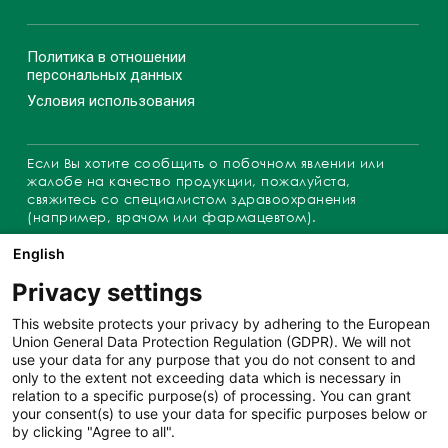
Политика в отношении
персональных данных
Условия использования
Если Вы хотите сообщить о побочном явлении или
жалобе на качество продукции, пожалуйста,
свяжитесь со специалистом здравоохранения
(например, врачом или фармацевтом).
Обращения можно также направлять по адресу:
English
complaints@angelini.ru
, либо позвонить по телефону
горячей линии
+7 916 8719 234
.
Privacy settings
This website protects your privacy by adhering to the European
Union General Data Protection Regulation (GDPR). We will not
use your data for any purpose that you do not consent to and
ИМЕЮТСЯ
only to the extent not exceeding data which is necessary in
relation to a specific purpose(s) of processing. You can grant
ПРОТИВОПОКАЗАНИЯ.
your consent(s) to use your data for specific purposes below or
by clicking "Agree to all".