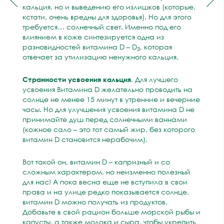
кальция, но и выведению его излишков (которые,
кстати, очень вредны для здоровья). Но для этого
требуется… солнечный свет. Именно под его
влиянием в коже синтезируется одна из
разновидностей витамина D – D
, которая
3
отвечает за утилизацию ненужного кальция.
Странности усвоения кальция
. Для лучшего
усвоения Витамина D желательно проводить на
солнце не менее 15 минут в утренние и вечерние
часы. Но для улучшения усвоения витамина D не
принимайте душ перед солнечными ваннами
(кожное сало – это тот самый жир, без которого
витамин D становится нерабочим).
Вот такой он, витамин D – капризный и со
сложным характером, но неизменно полезный
для нас! А пока весна еще не вступила в свои
права и на улице редко показывается солнце,
витамин D можно получать из продуктов.
Добавьте в свой рацион больше морской рыбы и
капусты, а также молока и сыра, чтобы укрепить