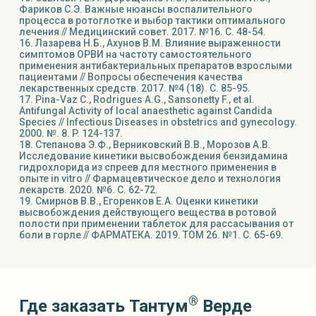
Фариков С.Э. Важные нюансы воспалительного
процесса в ротоглотке и выбор тактики оптимального
лечения // Медицинский совет. 2017. №16. С. 48-54.
16. Лазарева Н.Б., Ахунов В.М. Влияние выраженности
симптомов ОРВИ на частоту самостоятельного
применения антибактериальных препаратов взрослыми
пациентами // Вопросы обеспечения качества
лекарственных средств. 2017. №4 (18). С. 85-95.
17. Pina-Vaz C., Rodrigues A.G., Sansonetty F., et al.
Antifungal Activity of local anaesthetic against Candida
Species // Infectious Diseases in obstetrics and gynecology.
2000. №. 8. P. 124-137.
18. Степанова Э.Ф., Верниковский В.В., Морозов А.В.
Исследование кинетики высвобождения бензидамина
гидрохлорида из спреев для местного применения в
опыте in vitro // Фармацевтическое дело и технология
лекарств. 2020. №6. С. 62-72.
19. Смирнов В.В., Егоренков Е.А. Оценки кинетики
высвобождения действующего вещества в ротовой
полости при применении таблеток для рассасывания от
боли в горле // ФАРМАТЕКА. 2019. ТОМ 26. №1. С. 65-69.
®
Где заказать Тантум
Верде