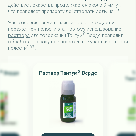
действие лекарства продолжается около 9 минут,
19
что позволяет препарату действовать дольше.
Часто кандидозный тонзиллит сопровождается
поражением полости рта, поэтому использование
®
раствора
для полосканий Тантум
Верде позволит
обработать сразу все пораженные участки ротовой
5,6,7
полости
.
®
®
Верде
Раствор Тантум
Верде
Т
е
Тан
взрослых