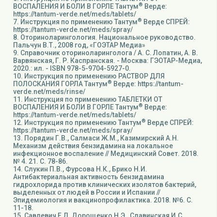
®
ВОСПАЛЕНИЯ И БОЛИ В ГОРЛЕ Тантум
Верде:
https://tantum-verde.net/meds/tablets/
®
7. Инструкция по применению Тантум
Верде СПРЕЙ:
https://tantum-verde.net/meds/spray/
8. Оториноларингология. Национальное руководство.
Пальчун В.Т., 2008 год, «ГОЭТАР Медиа»
9. Справочник оториноларинголога / А. С. Лопатин, А. В.
Варвянская, Г. Р. Каспранская. - Москва: ГЭОТАР-Медиа,
2020.: ил. - ISBN 978-5-9704-5927-0.
10. Инструкция по применению РАСТВОР ДЛЯ
®
ПОЛОСКАНИЯ ГОРЛА Тантум
Верде: https://tantum-
verde.net/meds/rinse/
11. Инструкция по применению ТАБЛЕТКИ ОТ
®
ВОСПАЛЕНИЯ И БОЛИ В ГОРЛЕ Тантум
Верде:
https://tantum-verde.net/meds/tablets/
®
12. Инструкция по применению Тантум
Верде СПРЕЙ:
https://tantum-verde.net/meds/spray/
13. Порядин Г.В., Салмаси Ж.М., Казимирский А.Н.
Механизм действия бензидамина на локальное
инфекционное воспаление // Медицинский Совет. 2018.
№ 4. 21. С. 78-86.
14. Слукин П.В., Фурсова Н.К., Брико Н.И.
Антибактериальная активность бензидамина
гидрохлорида против клинических изолятов бактерий,
выделенных от людей в России и Испании //
Эпидемиология и вакцинопрофилактика. 2018. №6. С.
11-18.
15. Савлевич Е.Л. Дорощенко Н.Э., Славинская И.С.,