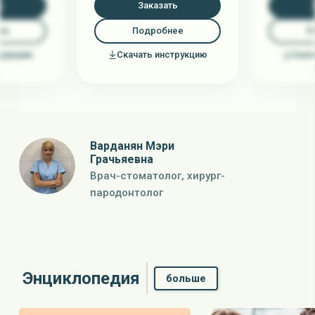
ь
Заказать
ее
Подробнее
П
трукцию
Скачать инструкцию
Скач
Варданян Мэри
Грачьяевна
Врач-стоматолог, хирург-
пародонтолог
Энциклопедия
больше