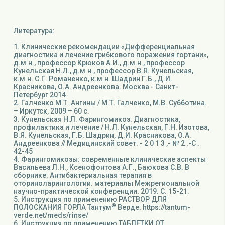
Литература:
1. Клинические рекомендации «Дифференциальная
диагностика и лечение грибкового поражения гортани»,
д.м.н., профессор Крюков А.И., д.м.н., профессор
Кунельская Н.Л., д.м.н., профессор В.Я. Кунельская,
к.м.н. С.Г. Романенко, к.м.н. Шадрин Г.Б., Д.И.
Красникова, О.А. Андреенкова. Москва - Санкт-
Петербург 2014
2. Галченко М.Т. Ангины / М.Т. Галченко, М.В. Субботина.
– Иркутск, 2009 – 60 с.
3. Кунельская Н.Л. Фарингомикоз. Диагностика,
профилактика и лечение / Н.Л. Кунельская, Г.Н. Изотова,
В.Я. Кунельская, Г.Б. Шадрин, Д.И. Красникова, О.А.
Андреенкова // Медицинский совет. - 2 0 1 3 ,- № 2 .-С .
42-45
4. Фарингомикозы: современные клинические аспекты
Васильева Л.Н., Ксенофонтова А.Г., Баюкова С.В. В
сборнике: Антибактериальная терапия в
оториноларингологии. материалы Межрегиональной
научно-практической конференции. 2019. С. 15-21.
5. Инструкция по применению РАСТВОР ДЛЯ
®
ПОЛОСКАНИЯ ГОРЛА Тантум
Верде: https://tantum-
verde.net/meds/rinse/
6. Инструкция по применению ТАБЛЕТКИ ОТ