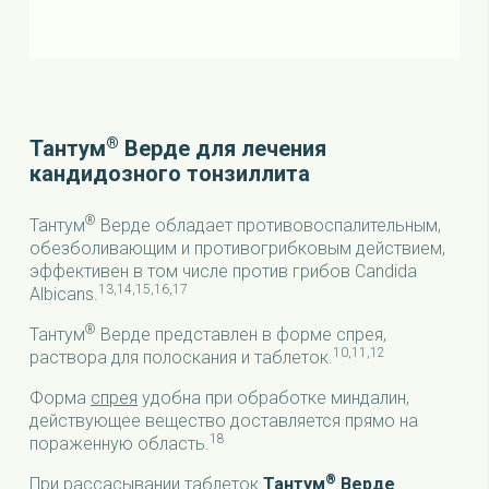
®
Тантум
Верде для лечения
кандидозного тонзиллита
®
Тантум
Верде обладает противовоспалительным,
обезболивающим и противогрибковым действием,
эффективен в том числе против грибов Candida
13,14,15,16,17
Albicans.
®
Тантум
Верде представлен в форме спрея,
10,11,12
раствора для полоскания и таблеток.
Форма
спрея
удобна при обработке миндалин,
действующее вещество доставляется прямо на
18
пораженную область.
®
При рассасывании
таблеток
Тантум
Верде