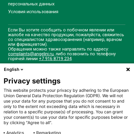
персональных данных
Условия использования
Если Вы хотите сообщить о побочном явлении или
жалобе на качество продукции, пожалуйста, свяжитесь
со специалистом здравоохранения (например, врачом
или фармацевтом).
Обращения можно также направлять по адресу:
complaints@angelini.ru
, либо позвонить по телефону
горячей линии
+7 916 8719 234
.
English
Privacy settings
ИМЕЮТСЯ
This website protects your privacy by adhering to the European
ПРОТИВОПОКАЗАНИЯ.
Union General Data Protection Regulation (GDPR). We will not
use your data for any purpose that you do not consent to and
НЕОБХОДИМО
only to the extent not exceeding data which is necessary in
relation to a specific purpose(s) of processing. You can grant
ОЗНАКОМИТЬСЯ С
your consent(s) to use your data for specific purposes below or
by clicking "Agree to all".
ИНСТРУКЦИЕЙ ПО
Analytics
Remarketing