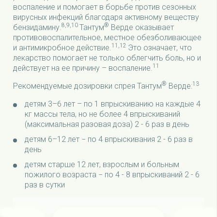
воспаление и помогает в борьбе против сезонных
вирусных инфекций благодаря активному веществу
8,9,10
®
бензидамину.
Тантум
Верде оказывает
противовоспалительное, местное обезболивающее
11,12
и антимикробное действие.
Это означает, что
лекарство помогает не только облегчить боль, но и
11
действует на ее причину – воспаление.
®
13
Рекомендуемые дозировки спрея Тантум
Верде:
детям 3–6 лет – по 1 впрыскиванию на каждые 4
кг массы тела, но не более 4 впрыскиваний
(максимальная разовая доза) 2 - 6 раз в день
детям 6–12 лет − по 4 впрыскивания 2 - 6 раз в
день
детям старше 12 лет, взрослым и больным
пожилого возраста − по 4 - 8 впрыскиваний 2 - 6
раз в сутки