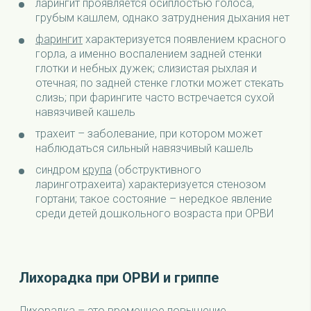
ларингит проявляется осиплостью голоса,
грубым кашлем, однако затруднения дыхания нет
фарингит
характеризуется появлением красного
горла, а именно воспалением задней стенки
глотки и небных дужек; слизистая рыхлая и
отечная; по задней стенке глотки может стекать
слизь; при фарингите часто встречается сухой
навязчивей кашель
трахеит – заболевание, при котором может
наблюдаться сильный навязчивый кашель
синдром
крупа
(обструктивного
ларинготрахеита) характеризуется стенозом
гортани; такое состояние – нередкое явление
среди детей дошкольного возраста при ОРВИ
Лихорадка при ОРВИ и гриппе
Лихорадка – это временное повышение