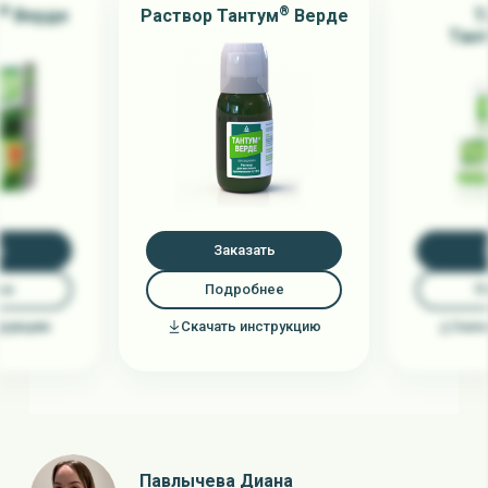
®
®
Верде
Раствор Тантум
Верде
Т
Тан
ь
Заказать
ее
Подробнее
П
трукцию
Скачать инструкцию
Скач
Павлычева Диана