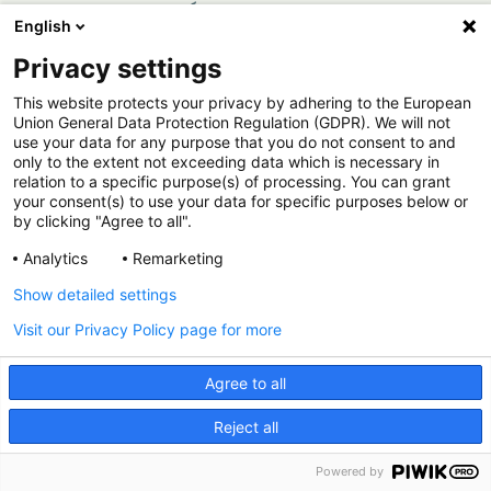
активного вещества бензидамина гидрохлорида в
English
отношении вируса гриппа в опытах in vitro // Фарматека.
2020. № 27(9). С. 22–26.
Privacy settings
10. Алимбарова Л.М., Кукес И.В.. Изучение
противовирусной активности субстанции бензидамина
гидрохлорида и ее готовой лекарственной формы
This website protects your privacy by adhering to the European
®
Тантум
Верде в отношении вируса простого герпеса 1-
Union General Data Protection Regulation (GDPR). We will not
го и 2-го типов // Фарматека 2020. № 27(9). С. 68–74.
use your data for any purpose that you do not consent to and
11. Савлевич Е.Л. Дорощенко Н.Э., Славинская И.С.,
only to the extent not exceeding data which is necessary in
Фариков С.Э. Важные нюансы воспалительного
relation to a specific purpose(s) of processing. You can grant
процесса в ротоглотке и выбор тактики оптимального
your consent(s) to use your data for specific purposes below or
лечения // Медицинский совет. 2017. №16. С. 48-54.
12. Салмаси Ж.М., Казимирский А.Н., Антонова Е.А.
by clicking "Agree to all".
Влияние препаратов местной антимикробной терапии на
свойства клеток врожденного и адаптивного
Analytics
Remarketing
иммунитета // Медицинский совет. 2019. № 8. С. 38-44.
®
13. Инструкция по приименению Тантум
Верде СПРЕЙ:
Show detailed settings
https://tantum-verde.net/meds/spray/
Visit our Privacy Policy page for more
Agree to all
®
Где заказать Тантум
Верде
Reject all
Заказать
Powered by