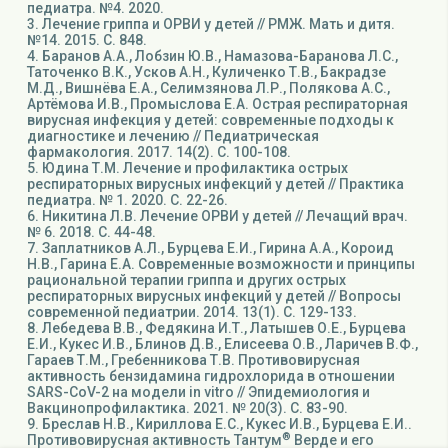
педиатра. №4. 2020.
3. Лечение гриппа и ОРВИ у детей // РМЖ. Мать и дитя.
№14. 2015. С. 848.
4. Баранов А.А., Лобзин Ю.В., Намазова-Баранова Л.С.,
Таточенко В.К., Усков А.Н., Куличенко Т.В., Бакрадзе
М.Д., Вишнёва Е.А., Селимзянова Л.Р., Полякова А.С.,
Артёмова И.В., Промыслова Е.А. Острая респираторная
вирусная инфекция у детей: современные подходы к
диагностике и лечению // Педиатрическая
фармакология. 2017. 14(2). С. 100-108.
5. Юдина Т.М. Лечение и профилактика острых
респираторных вирусных инфекций у детей // Практика
педиатра. № 1. 2020. С. 22-26.
6. Никитина Л.В. Лечение ОРВИ у детей // Лечащий врач.
№ 6. 2018. С. 44-48.
7. Заплатников А.Л., Бурцева Е.И., Гирина А.А., Короид
Н.В., Гарина Е.А. Современные возможности и принципы
рациональной терапии гриппа и других острых
респираторных вирусных инфекций у детей // Вопросы
современной педиатрии. 2014. 13(1). С. 129-133.
8. Лебедева В.В., Федякина И.Т., Латышев О.Е., Бурцева
Е.И., Кукес И.В., Блинов Д.В., Елисеева О.В., Ларичев В.Ф.,
Гараев Т.М., Гребенникова Т.В. Противовирусная
активность бензидамина гидрохлорида в отношении
SARS-CoV-2 на модели in vitro // Эпидемиология и
Вакцинопрофилактика. 2021. № 20(3). С. 83-90.
9. Бреслав Н.В., Кириллова Е.С., Кукес И.В., Бурцева Е.И..
®
Противовирусная активность Тантум
Верде и его